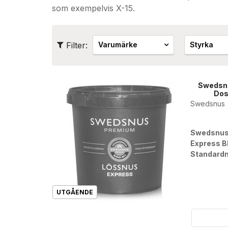
som exempelvis X-15.
Filter:
Varumärke
Styrka
Swedsnu
Dos
Swedsnus
Swedsnu
Express B
Standardm
ger ca 20 
traditionel
Den här p
UTGÅENDE
från vårt 
under en 
produkten
plasthink, 