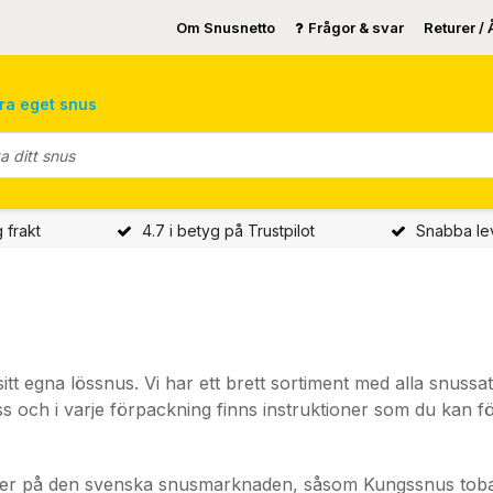
Om Snusnetto
Frågor & svar
Returer / 
ra eget snus
g frakt
4.7 i betyg på Trustpilot
Snabba le
ka sitt egna lössnus. Vi har ett brett sortiment med alla snu
 och i varje förpackning finns instruktioner som du kan föl
nter på den svenska snusmarknaden, såsom Kungssnus tob