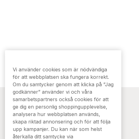
detsamma 
Vi använder cookies som är nödvändiga
för att webbplatsen ska fungera korrekt.
Om du samtycker genom att klicka på ”Jag
godkänner” använder vi och våra
samarbetspartners också cookies för att
Kontakta oss
ge dig en personlig shoppingupplevelse,
Snusnetto - Snusbolaget Norden AB
analysera hur webbplatsen används,
Östgötagatan 12, 116 25 Stockholm
skapa riktad annonsering och för att följa
upp kampanjer. Du kan när som helst
08 517 910 95
återkalla ditt samtycke via