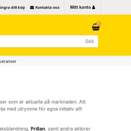
Mitt konto
Ångra ditt köp
Kontakta oss
0
Sök
veranser
ssatser som är aktuella på marknaden. Att
ja med utrymme för egna initiativ allt
aksblandning,
Prillan
, samt andra aktörer