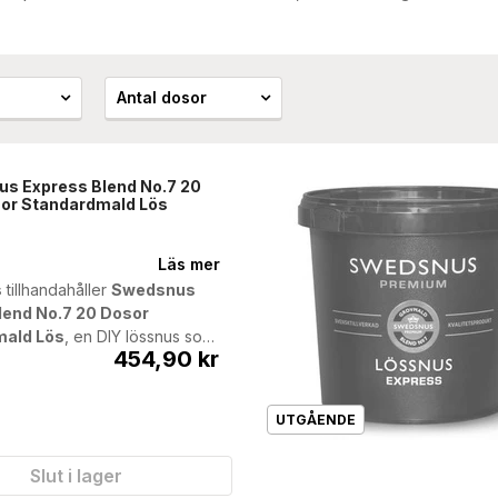
Antal dosor
s Express Blend No.7 20
or Standardmald Lös
Läs mer
s
tillhandahåller
Swedsnus
lend No.7 20 Dosor
ald Lös
, en DIY lössnus som
454,90 kr
normalstarka dosor med
l smak av tobak.
rodukten kommer att utgå
UTGÅENDE
sortiment inom kort - och
övergångsperiod så kan
 anlända antingen i
Slut i lager
eller i påse. Innehållet är