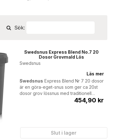
Sök:
Swedsnus Express Blend No.7 20
Dosor Grovmald Lös
Swedsnus
Läs mer
Swedsnus
Express Blend Nr 7 20 dosor
är en göra-eget-snus som ger ca 20st
dosor grov lössnus med traditionell
454,90 kr
tobaksmak. Produkten produceras av
Swedsnus
.
Den här produkten kommer att utgå
från vårt sortiment inom kort - och
under en övergångsperiod så kan
produkten anlända antingen i
Slut i lager
plasthink, eller i påse. Innehållet är