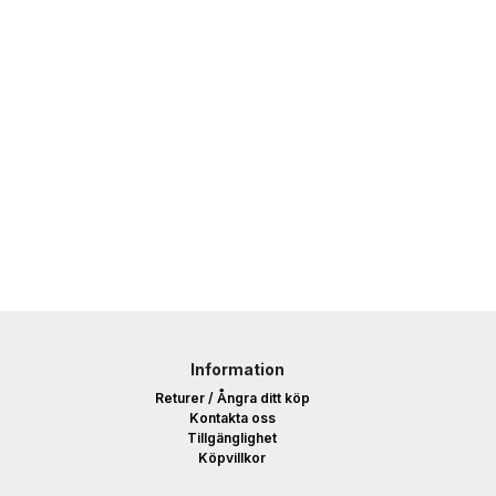
detsamma i båda förpackningarna.
Information
Returer / Ångra ditt köp
Kontakta oss
Tillgänglighet
Köpvillkor