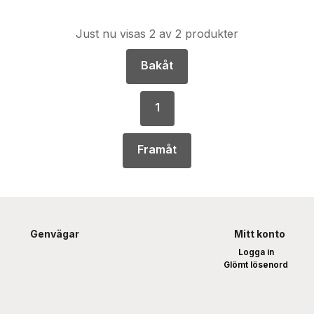
i båda förpackningarna.
Just nu visas 2 av 2 produkter
Bakåt
1
Framåt
Genvägar
Mitt konto
Logga in
Glömt lösenord