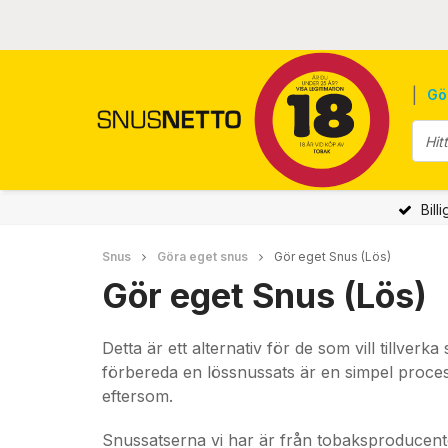
|
Gö
Billi
Snus
Göra eget snus
Gör eget Snus (Lös)
Gör eget Snus (Lös)
Detta är ett alternativ för de som vill tillver
förbereda en lössnussats är en simpel process
eftersom.
Snussatserna vi har är från tobaksproduce