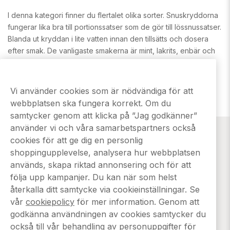
I denna kategori finner du flertalet olika sorter. Snuskryddorna
fungerar lika bra till portionssatser som de gör till lössnussatser.
Blanda ut kryddan i lite vatten innan den tillsätts och dosera
efter smak. De vanligaste smakerna är mint, lakrits, enbär och
rökarom men vi har även andra smaker såsom kanel,
whisky och koriander.
Vi använder cookies som är nödvändiga för att
webbplatsen ska fungera korrekt. Om du
samtycker genom att klicka på ”Jag godkänner”
använder vi och våra samarbetspartners också
cookies för att ge dig en personlig
shoppingupplevelse, analysera hur webbplatsen
används, skapa riktad annonsering och för att
följa upp kampanjer. Du kan när som helst
Vi har strikt 18 årsgräns på alla våra köp. Denna produkt
återkalla ditt samtycke via cookieinställningar. Se
innehåller nikotin som är ett mycket beroendeframkallande
vår
cookiepolicy
för mer information. Genom att
ämne
godkänna användningen av cookies samtycker du
också till vår behandling av personuppgifter för