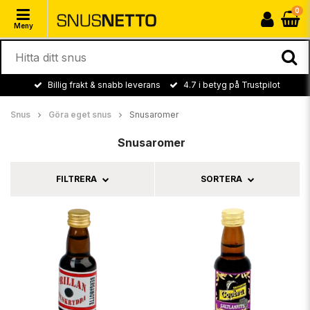
0
Meny
Billig frakt & snabb leverans
4.7 i betyg på Trustpilot
Snus
Göra eget snus
Snusaromer
Snusaromer
FILTRERA
SORTERA