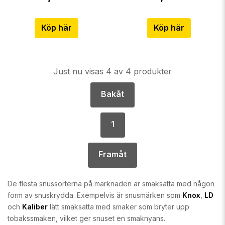
Köp här
Köp här
Just nu visas 4 av 4 produkter
Bakåt
1
Framåt
De flesta snussorterna på marknaden är smaksatta med någon
form av snuskrydda. Exempelvis är snusmärken som
Knox
,
LD
och
Kaliber
lätt smaksatta med smaker som bryter upp
tobakssmaken, vilket ger snuset en smaknyans.